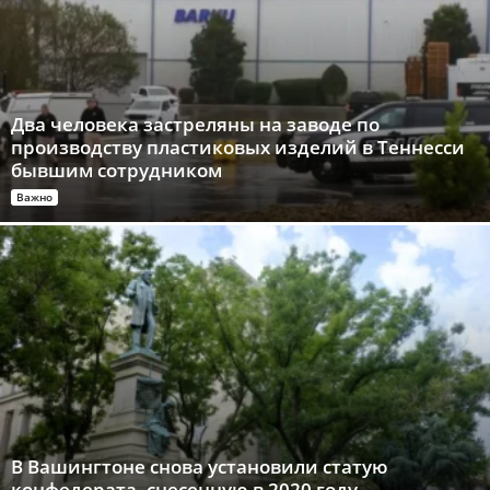
Два человека застреляны на заводе по
производству пластиковых изделий в Теннесси
бывшим сотрудником
Важно
В Вашингтоне снова установили статую
конфедерата, снесенную в 2020 году