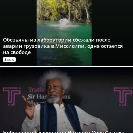
Обезьяны из лаборатории сбежали после
аварии грузовика в Миссисипи, одна остается
на свободе
Важно
Нобелевский лауреат из Нигерии Уоле Соынка