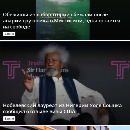
Обезьяны из лаборатории сбежали после
аварии грузовика в Миссисипи, одна остается
на свободе
Важно
Нобелевский лауреат из Нигерии Уоле Соынка
сообщил о отзыве визы США
Важно