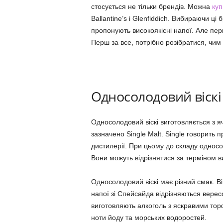
стосується не тільки брендів. Можна
куп
Ballantine’s і Glenfiddich. Вибираючи ці
пропонують високоякісні напої. Але перш
Перш за все, потрібно розібратися, чим 
Односолодовий віскі
Односолодовий віскі виготовляється з я
зазначено Single Malt. Single говорить 
дистилерії. При цьому до складу односол
Вони можуть відрізнятися за терміном в
Односолодовий віскі має різний смак. Ві
напої зі Спейсайда відрізняються вере
виготовляють алкоголь з яскравими то
ноти йоду та морських водоростей.