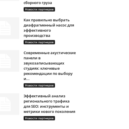
сборного груза
Новости партнеров
Как правильно выбрать
диафрагменный насос для
эффективного
производства
Новости партнеров
Современные акустические
панели в
звукозаписывающих
студиях: ключевые
рекомендации по выбору
и...
Новости партнеров
Эффективный анализ
регионального трафика
для SEO: инструменты и
метрики нового поколения
Новости партнеров