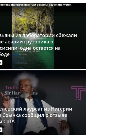
зьяны из лаборатории сбежали
е аварии грузовика в
исипи, одна остается на
боде
о
елевский лауреат из Нигерии
е Соынка сообщил о отзыве
ы США
о