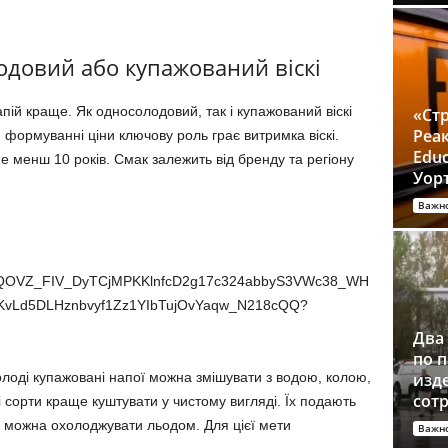
одовий або купажований віскі
ій краще. Як односолодовий, так і купажований віскі
«Ст
Реак
 формуванні ціни ключову роль грає витримка віскі.
Educ
 менш 10 років. Смак залежить від бренду та регіону
Уор
Важн
Два 
по 
Молоді купажовані напої можна змішувати з водою, колою,
изд
сот
сорти краще куштувати у чистому вигляді. Їх подають
не можна охолоджувати льодом. Для цієї мети
Важн