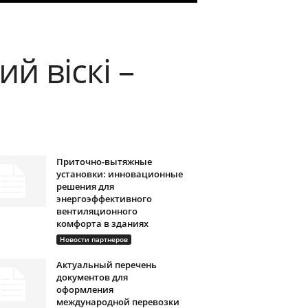
 віскі –
Приточно-вытяжные
установки: инновационные
решения для
энергоэффективного
вентиляционного
комфорта в зданиях
Новости партнеров
Актуальный перечень
документов для
оформления
международной перевозки