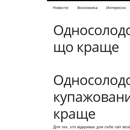
Новости
Экономика
Интересно
Односолодо
що краще
Односолод
купажований
краще
Для тих, хто відкриває для себе світ ві