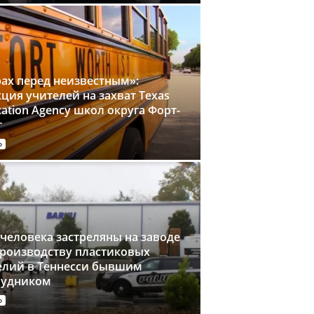
рах перед неизвестным»:
ция учителей на захват Texas
ation Agency школ округа Форт-
т
о
человека застреляны на заводе
производству пластиковых
елий в Теннесси бывшим
рудником
о