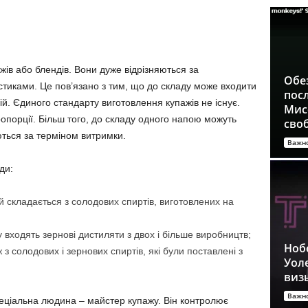
ажів або блендів. Вони дуже відрізняються за
Обе
иками. Це пов’язано з тим, що до складу може входити
посл
рій. Єдиного стандарту виготовлення купажів не існує.
Мисс
опорції. Більш того, до складу одного напою можуть
сво
няються за терміном витримки.
Важн
ди:
й складається з солодових спиртів, виготовлених на
 входять зернові дистиляти з двох і більше виробництв;
Ноб
з солодових і зернових спиртів, які були поставлені з
Уол
виз
Важн
еціальна людина – майстер купажу. Він контролює