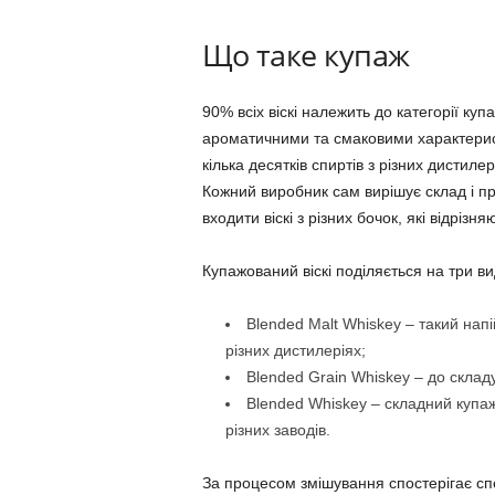
Що таке купаж
90% всіх віскі належить до категорії куп
ароматичними та смаковими характерист
кілька десятків спиртів з різних дистиле
Кожний виробник сам вирішує склад і пр
входити віскі з різних бочок, які відріз
Купажований віскі поділяється на три ви
Blended Malt Whiskey – такий напі
різних дистилеріях;
Blended Grain Whiskey – до складу
Blended Whiskey – складний купаж 
різних заводів.
За процесом змішування спостерігає сп