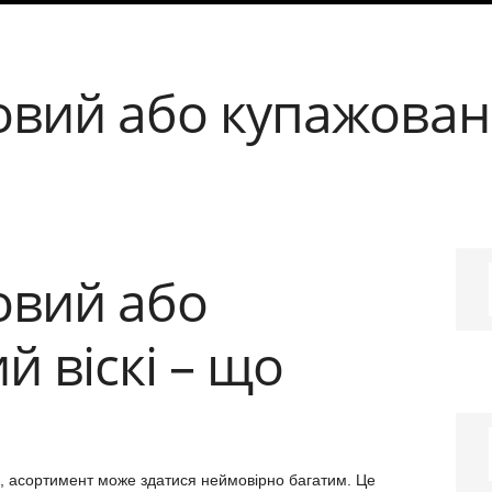
вий або купажований
овий або
 віскі – що
скі, асортимент може здатися неймовірно багатим. Це