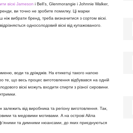
ити віскі Jameson
і Bell’s, Glenmorangie і Johnnie Walker,
 бренди, ви точно не зробите помилку. Ці марки
 ніж вибрати бренд, треба визначитися з сортом віскі.
відрізняється односолодовий віскі від купажованого.
чменю, води та дріжджів. На етикетці такого напою
про те, що весь процес виготовлення відбувався на одній
одового віскі можуть входити спирти з різної сировини.
итримки.
н залежить від виробника та регіону виготовлення. Так,
совими та медовими мотивами. А на острові Айла
рф’яними та димними нюансами, до яких приєднуються